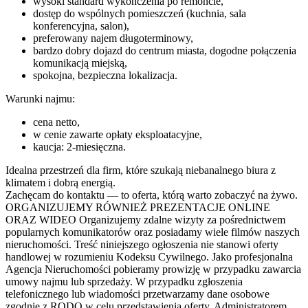
wysoki standard wykończenia po remoncie,
dostęp do wspólnych pomieszczeń (kuchnia, sala
konferencyjna, salon),
preferowany najem długoterminowy,
bardzo dobry dojazd do centrum miasta, dogodne połączenia
komunikacją miejską,
spokojna, bezpieczna lokalizacja.
Warunki najmu:
cena netto,
w cenie zawarte opłaty eksploatacyjne,
kaucja: 2-miesięczna.
Idealna przestrzeń dla firm, które szukają niebanalnego biura z
klimatem i dobrą energią.
Zachęcam do kontaktu — to oferta, którą warto zobaczyć na żywo.
ORGANIZUJEMY RÓWNIEŻ PREZENTACJE ONLINE
ORAZ WIDEO Organizujemy zdalne wizyty za pośrednictwem
popularnych komunikatorów oraz posiadamy wiele filmów naszych
nieruchomości. Treść niniejszego ogłoszenia nie stanowi oferty
handlowej w rozumieniu Kodeksu Cywilnego. Jako profesjonalna
Agencja Nieruchomości pobieramy prowizję w przypadku zawarcia
umowy najmu lub sprzedaży. W przypadku zgłoszenia
telefonicznego lub wiadomości przetwarzamy dane osobowe
zgodnie z RODO w celu przedstawienia oferty. Administratorem