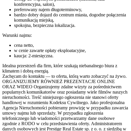
konferencyjna, salon),
preferowany najem długoterminowy,
bardzo dobry dojazd do centrum miasta, dogodne połączenia
komunikacją miejską,
spokojna, bezpieczna lokalizacja.
Warunki najmu:
cena netto,
w cenie zawarte opłaty eksploatacyjne,
kaucja: 2-miesięczna.
Idealna przestrzeń dla firm, które szukają niebanalnego biura z
klimatem i dobrą energią.
Zachęcam do kontaktu — to oferta, którą warto zobaczyć na żywo.
ORGANIZUJEMY RÓWNIEŻ PREZENTACJE ONLINE
ORAZ WIDEO Organizujemy zdalne wizyty za pośrednictwem
popularnych komunikatorów oraz posiadamy wiele filmów naszych
nieruchomości. Treść niniejszego ogłoszenia nie stanowi oferty
handlowej w rozumieniu Kodeksu Cywilnego. Jako profesjonalna
Agencja Nieruchomości pobieramy prowizję w przypadku zawarcia
umowy najmu lub sprzedaży. W przypadku zgłoszenia
telefonicznego lub wiadomości przetwarzamy dane osobowe
zgodnie z RODO w celu przedstawienia oferty. Administratorem
danych osobowych jest Prestige Real Estate sp. z o. o. z siedzibą w