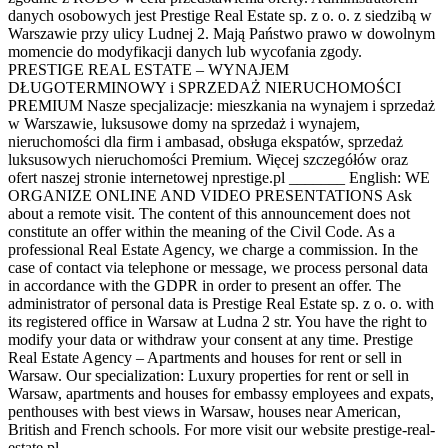
danych osobowych jest Prestige Real Estate sp. z o. o. z siedzibą w
Warszawie przy ulicy Ludnej 2. Mają Państwo prawo w dowolnym
momencie do modyfikacji danych lub wycofania zgody.
PRESTIGE REAL ESTATE – WYNAJEM
DŁUGOTERMINOWY i SPRZEDAŻ NIERUCHOMOŚCI
PREMIUM Nasze specjalizacje: mieszkania na wynajem i sprzedaż
w Warszawie, luksusowe domy na sprzedaż i wynajem,
nieruchomości dla firm i ambasad, obsługa ekspatów, sprzedaż
luksusowych nieruchomości Premium. Więcej szczegółów oraz
ofert naszej stronie internetowej nprestige.pl _______ English: WE
ORGANIZE ONLINE AND VIDEO PRESENTATIONS Ask
about a remote visit. The content of this announcement does not
constitute an offer within the meaning of the Civil Code. As a
professional Real Estate Agency, we charge a commission. In the
case of contact via telephone or message, we process personal data
in accordance with the GDPR in order to present an offer. The
administrator of personal data is Prestige Real Estate sp. z o. o. with
its registered office in Warsaw at Ludna 2 str. You have the right to
modify your data or withdraw your consent at any time. Prestige
Real Estate Agency – Apartments and houses for rent or sell in
Warsaw. Our specialization: Luxury properties for rent or sell in
Warsaw, apartments and houses for embassy employees and expats,
penthouses with best views in Warsaw, houses near American,
British and French schools. For more visit our website prestige-real-
estate.pl