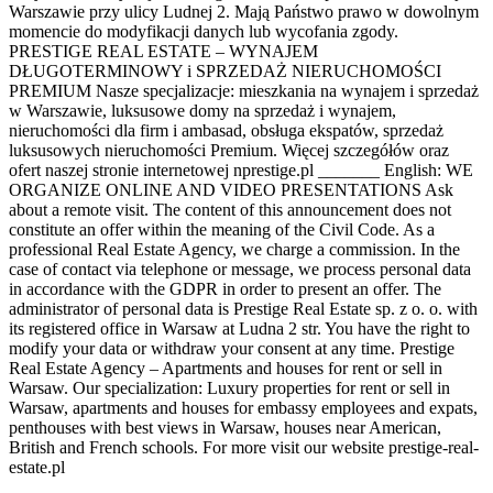
Warszawie przy ulicy Ludnej 2. Mają Państwo prawo w dowolnym
momencie do modyfikacji danych lub wycofania zgody.
PRESTIGE REAL ESTATE – WYNAJEM
DŁUGOTERMINOWY i SPRZEDAŻ NIERUCHOMOŚCI
PREMIUM Nasze specjalizacje: mieszkania na wynajem i sprzedaż
w Warszawie, luksusowe domy na sprzedaż i wynajem,
nieruchomości dla firm i ambasad, obsługa ekspatów, sprzedaż
luksusowych nieruchomości Premium. Więcej szczegółów oraz
ofert naszej stronie internetowej nprestige.pl _______ English: WE
ORGANIZE ONLINE AND VIDEO PRESENTATIONS Ask
about a remote visit. The content of this announcement does not
constitute an offer within the meaning of the Civil Code. As a
professional Real Estate Agency, we charge a commission. In the
case of contact via telephone or message, we process personal data
in accordance with the GDPR in order to present an offer. The
administrator of personal data is Prestige Real Estate sp. z o. o. with
its registered office in Warsaw at Ludna 2 str. You have the right to
modify your data or withdraw your consent at any time. Prestige
Real Estate Agency – Apartments and houses for rent or sell in
Warsaw. Our specialization: Luxury properties for rent or sell in
Warsaw, apartments and houses for embassy employees and expats,
penthouses with best views in Warsaw, houses near American,
British and French schools. For more visit our website prestige-real-
estate.pl