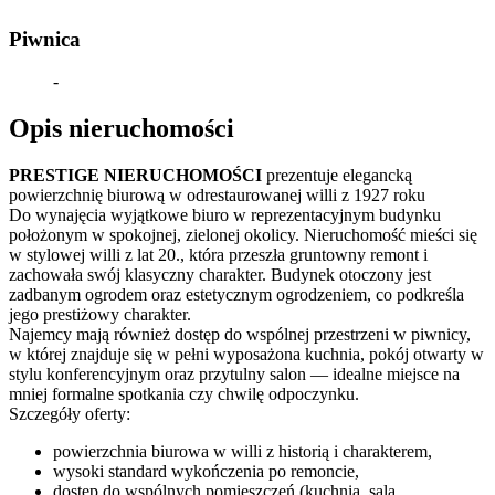
Piwnica
-
Opis nieruchomości
PRESTIGE NIERUCHOMOŚCI
prezentuje elegancką
powierzchnię biurową w odrestaurowanej willi z 1927 roku
Do wynajęcia wyjątkowe biuro w reprezentacyjnym budynku
położonym w spokojnej, zielonej okolicy. Nieruchomość mieści się
w stylowej willi z lat 20., która przeszła gruntowny remont i
zachowała swój klasyczny charakter. Budynek otoczony jest
zadbanym ogrodem oraz estetycznym ogrodzeniem, co podkreśla
jego prestiżowy charakter.
Najemcy mają również dostęp do wspólnej przestrzeni w piwnicy,
w której znajduje się w pełni wyposażona kuchnia, pokój otwarty w
stylu konferencyjnym oraz przytulny salon — idealne miejsce na
mniej formalne spotkania czy chwilę odpoczynku.
Szczegóły oferty:
powierzchnia biurowa w willi z historią i charakterem,
wysoki standard wykończenia po remoncie,
dostęp do wspólnych pomieszczeń (kuchnia, sala