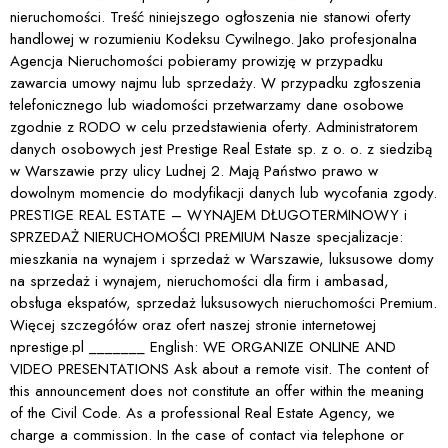
nieruchomości. Treść niniejszego ogłoszenia nie stanowi oferty
handlowej w rozumieniu Kodeksu Cywilnego. Jako profesjonalna
Agencja Nieruchomości pobieramy prowizję w przypadku
zawarcia umowy najmu lub sprzedaży. W przypadku zgłoszenia
telefonicznego lub wiadomości przetwarzamy dane osobowe
zgodnie z RODO w celu przedstawienia oferty. Administratorem
danych osobowych jest Prestige Real Estate sp. z o. o. z siedzibą
w Warszawie przy ulicy Ludnej 2. Mają Państwo prawo w
dowolnym momencie do modyfikacji danych lub wycofania zgody.
PRESTIGE REAL ESTATE – WYNAJEM DŁUGOTERMINOWY i
SPRZEDAŻ NIERUCHOMOŚCI PREMIUM Nasze specjalizacje:
mieszkania na wynajem i sprzedaż w Warszawie, luksusowe domy
na sprzedaż i wynajem, nieruchomości dla firm i ambasad,
obsługa ekspatów, sprzedaż luksusowych nieruchomości Premium.
Więcej szczegółów oraz ofert naszej stronie internetowej
nprestige.pl _______ English: WE ORGANIZE ONLINE AND
VIDEO PRESENTATIONS Ask about a remote visit. The content of
this announcement does not constitute an offer within the meaning
of the Civil Code. As a professional Real Estate Agency, we
charge a commission. In the case of contact via telephone or