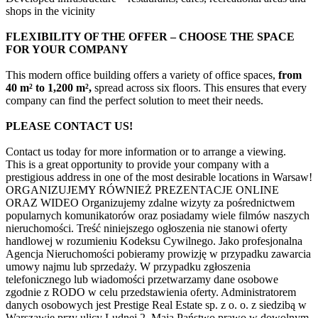
shops in the vicinity
FLEXIBILITY OF THE OFFER – CHOOSE THE SPACE
FOR YOUR COMPANY
This modern office building offers a variety of office spaces,
from
40 m² to 1,200 m²,
spread across six floors. This ensures that every
company can find the perfect solution to meet their needs.
PLEASE CONTACT US!
Contact us today for more information or to arrange a viewing.
This is a great opportunity to provide your company with a
prestigious address in one of the most desirable locations in Warsaw!
ORGANIZUJEMY RÓWNIEŻ PREZENTACJE ONLINE
ORAZ WIDEO Organizujemy zdalne wizyty za pośrednictwem
popularnych komunikatorów oraz posiadamy wiele filmów naszych
nieruchomości. Treść niniejszego ogłoszenia nie stanowi oferty
handlowej w rozumieniu Kodeksu Cywilnego. Jako profesjonalna
Agencja Nieruchomości pobieramy prowizję w przypadku zawarcia
umowy najmu lub sprzedaży. W przypadku zgłoszenia
telefonicznego lub wiadomości przetwarzamy dane osobowe
zgodnie z RODO w celu przedstawienia oferty. Administratorem
danych osobowych jest Prestige Real Estate sp. z o. o. z siedzibą w
Warszawie przy ulicy Ludnej 2. Mają Państwo prawo w dowolnym