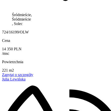
Śródmieście,
Śródmieście
, Solec
724/16199/OLW
Cena
14 350 PLN
/msc
Powierzchnia
221 m2
Zapytaj o szczegóły
Julia Lewińska