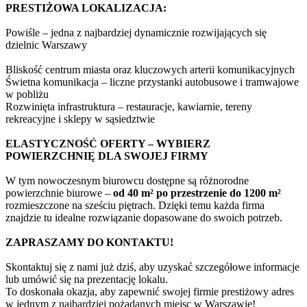
PRESTIŻOWA LOKALIZACJA:
Powiśle – jedna z najbardziej dynamicznie rozwijających się
dzielnic Warszawy
Bliskość centrum miasta oraz kluczowych arterii komunikacyjnych
Świetna komunikacja – liczne przystanki autobusowe i tramwajowe
w pobliżu
Rozwinięta infrastruktura – restauracje, kawiarnie, tereny
rekreacyjne i sklepy w sąsiedztwie
ELASTYCZNOŚĆ OFERTY – WYBIERZ
POWIERZCHNIĘ DLA SWOJEJ FIRMY
W tym nowoczesnym biurowcu dostępne są różnorodne
powierzchnie biurowe –
od 40 m² po przestrzenie do 1200 m²
rozmieszczone na sześciu piętrach. Dzięki temu każda firma
znajdzie tu idealne rozwiązanie dopasowane do swoich potrzeb.
ZAPRASZAMY DO KONTAKTU!
Skontaktuj się z nami już dziś, aby uzyskać szczegółowe informacje
lub umówić się na prezentację lokalu.
To doskonała okazja, aby zapewnić swojej firmie prestiżowy adres
w jednym z najbardziej pożądanych miejsc w Warszawie!